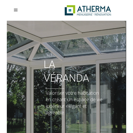
LA
VÉRANDA
_________
Valoriser votre habitation
en créant un espace de vie
extérieur élégant et
agréable.