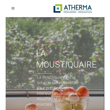
LA
MOUSTIQUAIRE
_________
La moustiquaire est la
solution naturelle idéale
pour préserver votre
intérieur des moustiques,
mouches et autres
insectes.