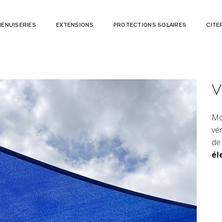
ENUISERIES
EXTENSIONS
PROTECTIONS SOLAIRES
CITE
V
Mo
vér
de
él